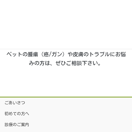
石川県野々市市菅原町に、2019年1月開業。動物た
ちのホームドクターとして「五つ星」を目指す、い
つつぼし動物病院です。
院長は
「獣医腫瘍科認定医Ⅱ種」
を取得しており、
腫瘍科・皮膚科
の診療に特に力を入れております。
ペットの腫瘍（癌/ガン）や皮膚のトラブルにお悩
みの方は、ぜひご相談下さい。
ごあいさつ
初めての方へ
診療のご案内