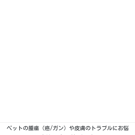
Googleストリートビューで見る
大きな地図・ルート案内はこちら
（Googleマップが開きます）
石川県野々市市菅原町に、2019年1月開業。動物た
ちのホームドクターとして「五つ星」を目指す、い
つつぼし動物病院です。
院長は
「獣医腫瘍科認定医Ⅱ種」
を取得しており、
腫瘍科・皮膚科
の診療に特に力を入れております。
ペットの腫瘍（癌/ガン）や皮膚のトラブルにお悩