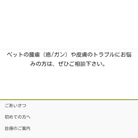
石川県野々市市菅原町に、2019年1月開業。動物た
ちのホームドクターとして「五つ星」を目指す、い
つつぼし動物病院です。
院長は
「獣医腫瘍科認定医Ⅱ種」
を取得しており、
腫瘍科・皮膚科
の診療に特に力を入れております。
ペットの腫瘍（癌/ガン）や皮膚のトラブルにお悩
みの方は、ぜひご相談下さい。
ごあいさつ
初めての方へ
診療のご案内