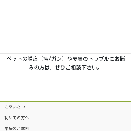
石川県野々市市菅原町に、2019年1月開業。動物た
ちのホームドクターとして「五つ星」を目指す、い
つつぼし動物病院です。
院長は
「獣医腫瘍科認定医Ⅱ種」
を取得しており、
腫瘍科・皮膚科
の診療に特に力を入れております。
ペットの腫瘍（癌/ガン）や皮膚のトラブルにお悩
みの方は、ぜひご相談下さい。
ごあいさつ
初めての方へ
診療のご案内