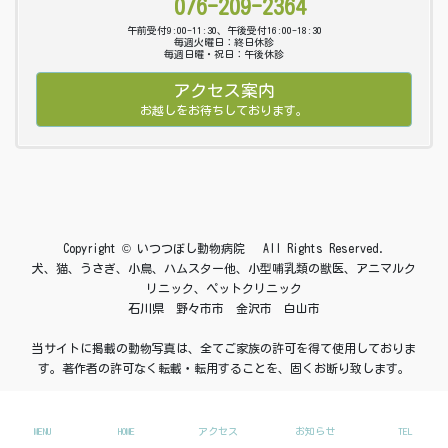
076-209-2364
午前受付9:00-11:30、午後受付16:00-18:30
毎週火曜日：終日休診
毎週日曜・祝日：午後休診
アクセス案内
お越しをお待ちしております。
Copyright © いつつぼし動物病院 All Rights Reserved.
犬、猫、うさぎ、小鳥、ハムスター他、小型哺乳類の獣医、アニマルク
リニック、ペットクリニック
石川県 野々市市 金沢市 白山市
当サイトに掲載の動物写真は、全てご家族の許可を得て使用しておりま
す。著作者の許可なく転載・転用することを、固くお断り致します。
MENU
HOME
アクセス
お知らせ
TEL