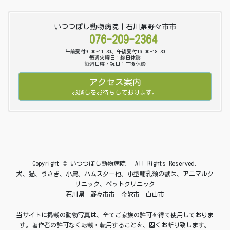
いつつぼし動物病院｜石川県野々市市
076-209-2364
午前受付9:00-11:30、午後受付16:00-18:30
毎週火曜日：終日休診
毎週日曜・祝日：午後休診
アクセス案内
お越しをお待ちしております。
Copyright © いつつぼし動物病院 All Rights Reserved.
犬、猫、うさぎ、小鳥、ハムスター他、小型哺乳類の獣医、アニマルク
リニック、ペットクリニック
石川県 野々市市 金沢市 白山市
当サイトに掲載の動物写真は、全てご家族の許可を得て使用しておりま
す。著作者の許可なく転載・転用することを、固くお断り致します。