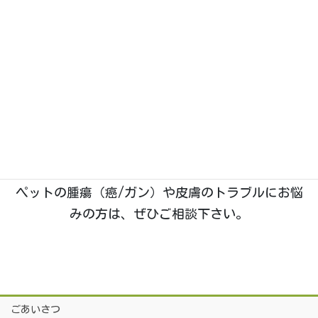
大きな地図・ルート案内はこちら
（Googleマップが開きます）
石川県野々市市菅原町に、2019年1月開業。動物た
ちのホームドクターとして「五つ星」を目指す、い
つつぼし動物病院です。
院長は
「獣医腫瘍科認定医Ⅱ種」
を取得しており、
腫瘍科・皮膚科
の診療に特に力を入れております。
ペットの腫瘍（癌/ガン）や皮膚のトラブルにお悩
みの方は、ぜひご相談下さい。
ごあいさつ