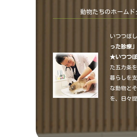
動物たちのホームド
いつつぼ
った診療
★いつつ
た五カ条
暮らしを
な動物と
を、日々