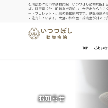
コ
ナ
石川県野々市市の動物病院「いつつぼし動物病院」
ン
ビ
ば。駐車場12台、旧鶴来街道沿い、金沢市からもア
ー・フェレット・小鳥の動物病院です。獣医腫瘍科
テ
ゲ
に注力しています。犬猫の待合室・診察室が別々で
ン
ー
ツ
シ
に
ョ
移
ン
動
に
TOP
ごあいさ
移
動
お知らせ