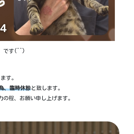
です(^^)
します。
の為、臨時休診
と致します。
力の程、お願い申し上げます。