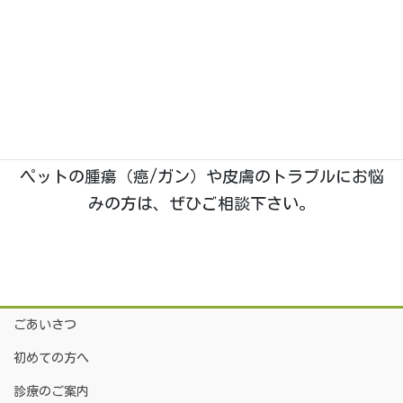
石川県野々市市菅原町に、2019年1月開業。動物た
ちのホームドクターとして「五つ星」を目指す、い
つつぼし動物病院です。
院長は
「獣医腫瘍科認定医Ⅱ種」
を取得しており、
腫瘍科・皮膚科
の診療に特に力を入れております。
ペットの腫瘍（癌/ガン）や皮膚のトラブルにお悩
みの方は、ぜひご相談下さい。
ごあいさつ
初めての方へ
診療のご案内