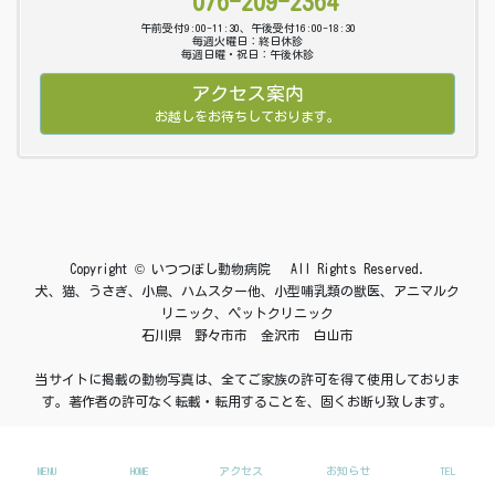
076-209-2364
午前受付9:00-11:30、午後受付16:00-18:30
毎週火曜日：終日休診
毎週日曜・祝日：午後休診
アクセス案内
お越しをお待ちしております。
Copyright © いつつぼし動物病院 All Rights Reserved.
犬、猫、うさぎ、小鳥、ハムスター他、小型哺乳類の獣医、アニマルク
リニック、ペットクリニック
石川県 野々市市 金沢市 白山市
当サイトに掲載の動物写真は、全てご家族の許可を得て使用しておりま
す。著作者の許可なく転載・転用することを、固くお断り致します。
MENU
HOME
アクセス
お知らせ
TEL