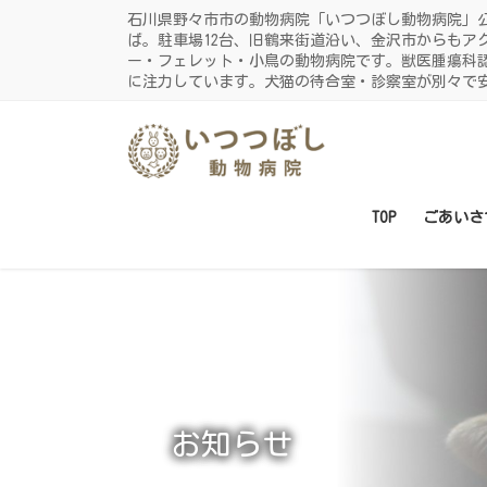
コ
ナ
石川県野々市市の動物病院「いつつぼし動物病院」
ン
ビ
ば。駐車場12台、旧鶴来街道沿い、金沢市からもア
ー・フェレット・小鳥の動物病院です。獣医腫瘍科
テ
ゲ
に注力しています。犬猫の待合室・診察室が別々で
ン
ー
ツ
シ
に
ョ
移
ン
動
に
TOP
ごあいさ
移
動
お知らせ