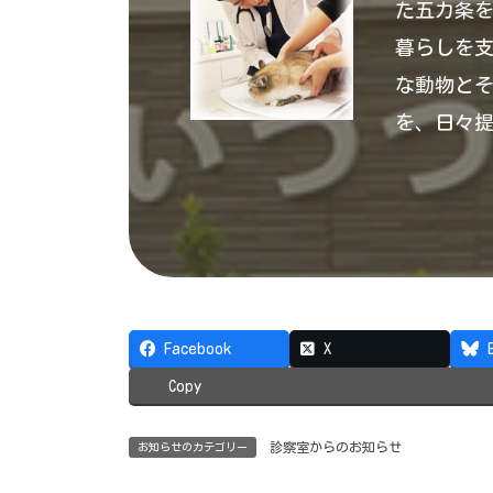
た五カ条
暮らしを
な動物と
を、日々
Facebook
X
Copy
診察室からのお知らせ
お知らせのカテゴリー