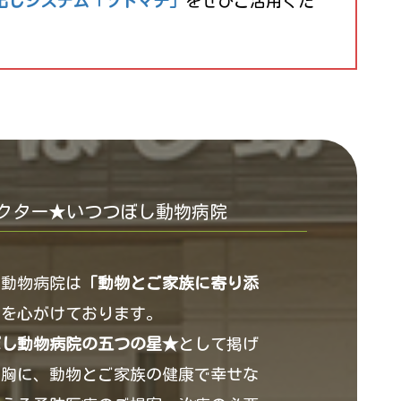
び出しシステム「ソトマチ」
をぜひご活用くだ
クター★いつつぼし動物病院
し動物病院は
「動物とご家族に寄り添
」
を心がけております。
ぼし動物病院の五つの星★
として掲げ
を胸に、動物とご家族の健康で幸せな