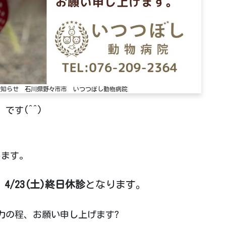
診のお知らせ 石川県野々市市 いつつぼし動物病院
です(^^)
します。
、
4/23(土)終日休診
となります。
力の程、お願い申し上げます?