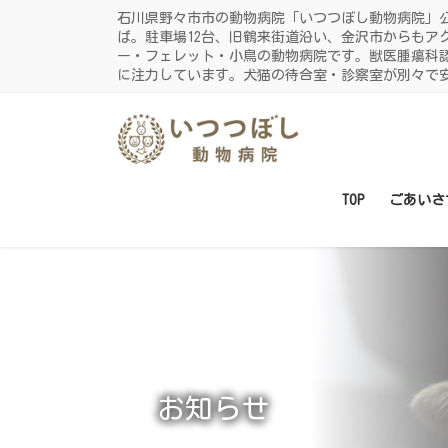
コ
ナ
石川県野々市市の動物病院「いつつぼし動物病院」
ン
ビ
ば。駐車場12台、旧鶴来街道沿い、金沢市からもア
ー・フェレット・小鳥の動物病院です。獣医腫瘍科
テ
ゲ
に注力しています。犬猫の待合室・診察室が別々で
ン
ー
ツ
シ
に
ョ
移
ン
動
に
TOP
ごあいさ
移
動
お知らせ