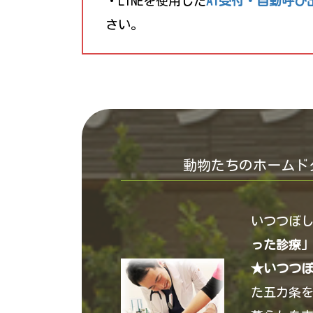
・LINEを使用した
AI受付・自動呼
さい。
動物たちのホームド
いつつぼ
った診療
★いつつ
た五カ条