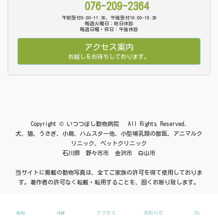
076-209-2364
午前受付9:00-11:30、午後受付16:00-18:30
毎週火曜日：終日休診
毎週日曜・祝日：午後休診
アクセス案内
お越しをお待ちしております。
Copyright © いつつぼし動物病院 All Rights Reserved.
犬、猫、うさぎ、小鳥、ハムスター他、小型哺乳類の獣医、アニマルク
リニック、ペットクリニック
石川県 野々市市 金沢市 白山市
当サイトに掲載の動物写真は、全てご家族の許可を得て使用しておりま
す。著作者の許可なく転載・転用することを、固くお断り致します。
MENU
HOME
アクセス
お知らせ
TEL