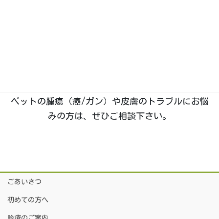
石川県野々市市菅原町に、2019年1月開業。動物た
ちのホームドクターとして「五つ星」を目指す、い
つつぼし動物病院です。
院長は
「獣医腫瘍科認定医Ⅱ種」
を取得しており、
腫瘍科・皮膚科
の診療に特に力を入れております。
ペットの腫瘍（癌/ガン）や皮膚のトラブルにお悩
みの方は、ぜひご相談下さい。
ごあいさつ
初めての方へ
診療のご案内