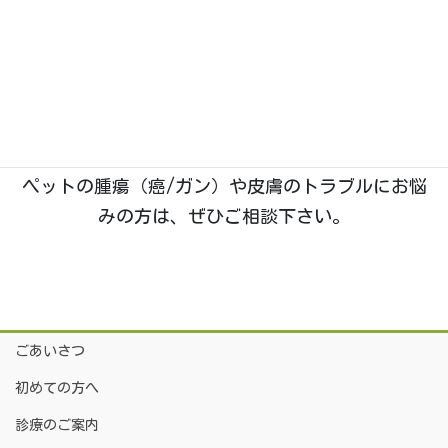
石川県野々市市菅原町に、2019年1月開業。動物た
ちのホームドクターとして「五つ星」を目指す、い
つつぼし動物病院です。
院長は
「獣医腫瘍科認定医Ⅱ種」
を取得しており、
腫瘍科・皮膚科
の診療に特に力を入れております。
ペットの腫瘍（癌/ガン）や皮膚のトラブルにお悩
みの方は、ぜひご相談下さい。
ごあいさつ
初めての方へ
診療のご案内