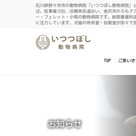
コ
ナ
石川県野々市市の動物病院「いつつぼし動物病院」
ン
ビ
ば。駐車場12台、旧鶴来街道沿い、金沢市からもア
ー・フェレット・小鳥の動物病院です。獣医腫瘍科
テ
ゲ
に注力しています。犬猫の待合室・診察室が別々で
ン
ー
ツ
シ
に
ョ
移
ン
動
に
TOP
ごあいさ
移
動
お知らせ