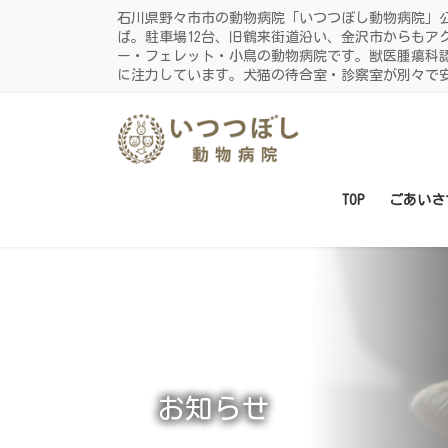
コ
ナ
石川県野々市市の動物病院「いつつぼし動物病院」
ン
ビ
ば。駐車場12台、旧鶴来街道沿い、金沢市からもア
ー・フェレット・小鳥の動物病院です。獣医腫瘍科
テ
ゲ
に注力しています。犬猫の待合室・診察室が別々で
ン
ー
ツ
シ
に
ョ
移
ン
動
に
TOP
ごあいさ
移
動
お知らせ