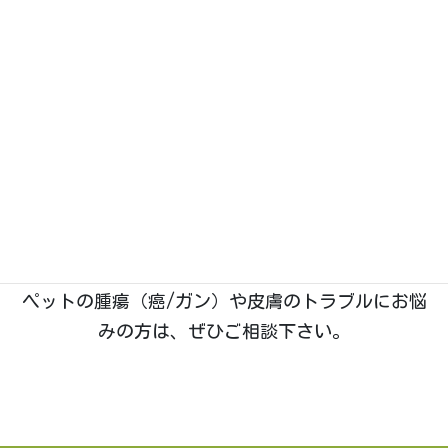
大きな地図・ルート案内はこちら
（Googleマップが開きます）
石川県野々市市菅原町に、2019年1月開業。動物た
ちのホームドクターとして「五つ星」を目指す、い
つつぼし動物病院です。
院長は
「獣医腫瘍科認定医Ⅱ種」
を取得しており、
腫瘍科・皮膚科
の診療に特に力を入れております。
ペットの腫瘍（癌/ガン）や皮膚のトラブルにお悩
みの方は、ぜひご相談下さい。