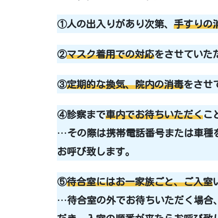
①人の出入りがあり次第、
手すりの
②
マスク着用での対応
をさせていた
③
定期的な換気、院内の消毒
をさせ
④診察まで
車内でお待ちいただく
こ
…
その際は携帯電話番号または車種
お呼び致します。
⑤
待合室にはお一家族ごと、ご入室
…
待合室の外でお待ちいただく場合