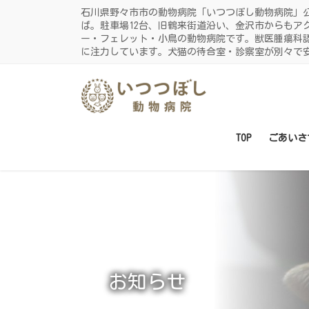
コ
ナ
石川県野々市市の動物病院「いつつぼし動物病院」
ン
ビ
ば。駐車場12台、旧鶴来街道沿い、金沢市からもア
ー・フェレット・小鳥の動物病院です。獣医腫瘍科
テ
ゲ
に注力しています。犬猫の待合室・診察室が別々で
ン
ー
ツ
シ
に
ョ
移
ン
動
に
TOP
ごあいさ
移
動
お知らせ