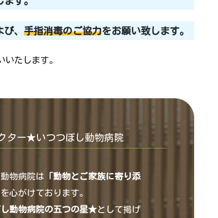
します。
よび、
手指消毒のご協力
をお願い致します。
いいたします。
クター★いつつぼし動物病院
し動物病院は
「動物とご家族に寄り添
」
を心がけております。
ぼし動物病院の五つの星★
として掲げ