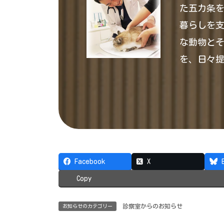
た五カ条
暮らしを
な動物と
を、日々
Facebook
X
Copy
診察室からのお知らせ
お知らせのカテゴリー