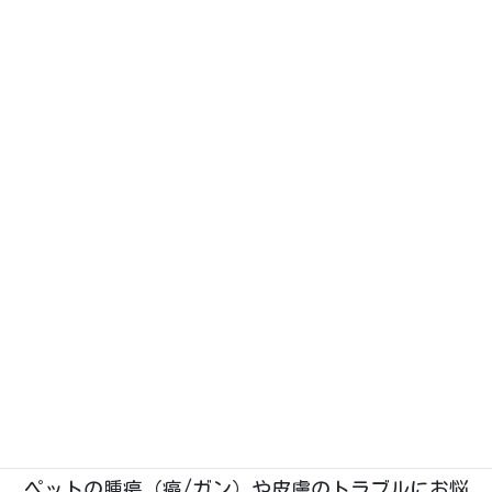
Googleストリートビューで見る
大きな地図・ルート案内はこちら
（Googleマップが開きます）
石川県野々市市菅原町に、2019年1月開業。動物た
ちのホームドクターとして「五つ星」を目指す、い
つつぼし動物病院です。
院長は
「獣医腫瘍科認定医Ⅱ種」
を取得しており、
腫瘍科・皮膚科
の診療に特に力を入れております。
ペットの腫瘍（癌/ガン）や皮膚のトラブルにお悩