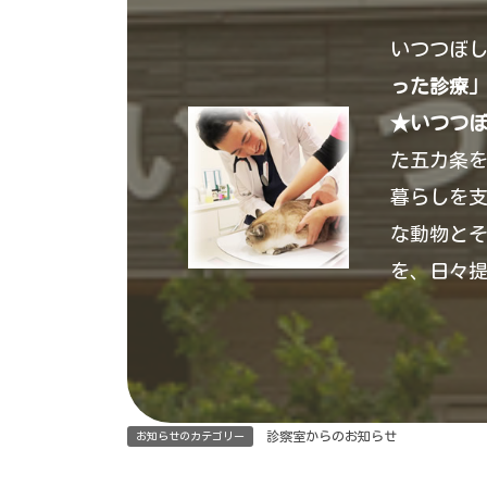
いつつぼ
った診療
★いつつ
た五カ条
暮らしを
な動物と
を、日々
診察室からのお知らせ
お知らせのカテゴリー