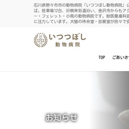
コ
ナ
石川県野々市市の動物病院「いつつぼし動物病院」
ン
ビ
ば。駐車場12台、旧鶴来街道沿い、金沢市からもア
ー・フェレット・小鳥の動物病院です。獣医腫瘍科
テ
ゲ
に注力しています。犬猫の待合室・診察室が別々で
ン
ー
ツ
シ
に
ョ
移
ン
動
に
TOP
ごあいさ
移
動
お知らせ