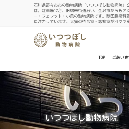
コ
ナ
石川県野々市市の動物病院「いつつぼし動物病院」
ン
ビ
ば。駐車場12台、旧鶴来街道沿い、金沢市からもア
ー・フェレット・小鳥の動物病院です。獣医腫瘍科
テ
ゲ
に注力しています。犬猫の待合室・診察室が別々で
ン
ー
ツ
シ
に
ョ
移
ン
動
に
TOP
ごあいさ
移
動
いつつぼし動物病院