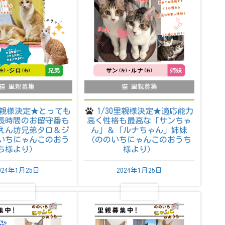
猫 里親募集
猫 里親募集
3里親様決定★とっても
1/30里親様決定★適応能力
長時間のお留守番も
高く性格も最高な「サンちゃ
えん坊兄弟タロ＆ジ
ん」＆「ルナちゃん」姉妹
いちにゃんこのおう
（ののいちにゃんこのおうち
ち様より）
様より）
024年1月25日
2024年1月25日