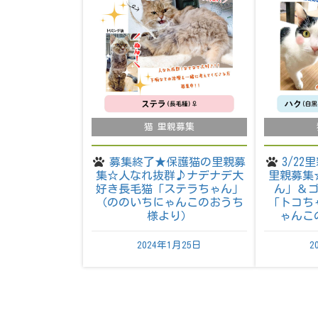
猫 里親募集
募集終了★保護猫の里親募
3/2
集☆人なれ抜群♪ナデナデ大
里親募集
好き長毛猫「ステラちゃん」
ん」＆
（ののいちにゃんこのおうち
「トコち
様より）
ゃんこ
2024年1月25日
2