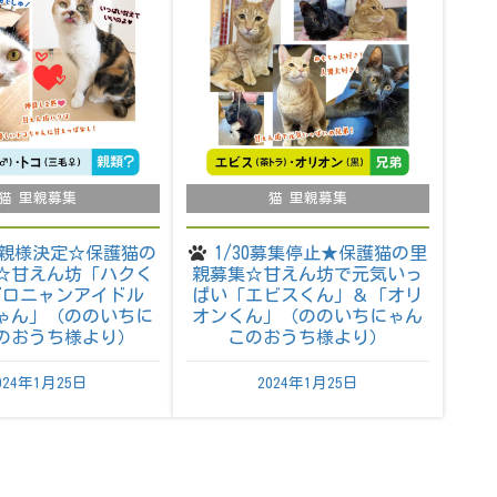
猫 里親募集
猫 里親募集
2里親様決定☆保護猫の
1/30募集停止★保護猫の里
☆甘えん坊「ハクく
親募集☆甘えん坊で元気いっ
ゴロニャンアイドル
ぱい「エビスくん」＆「オリ
ゃん」（ののいちに
オンくん」（ののいちにゃん
のおうち様より）
このおうち様より）
024年1月25日
2024年1月25日