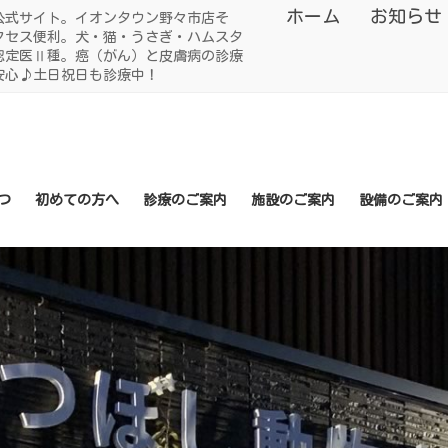
ホーム
お知らせ
公式サイト。イオンタウン野々市店そ
クセス便利。犬・猫・うさぎ・ハムスタ
認定医Ⅱ種。癌（がん）と皮膚病の診療
安心♪土日祝日も診療中！
つ
初めての方へ
診療のご案内
施設のご案内
設備のご案内