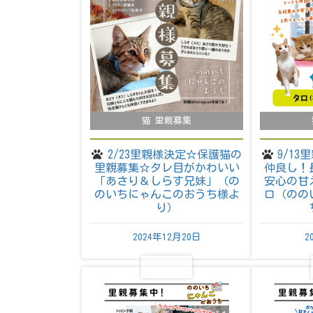
猫 里親募集
2/23里親様決定☆保護猫の
9/1
里親募集☆タレ目がかわいい
仲良し！
「あさり＆しらす兄妹」（の
安心の甘
のいちにゃんこのおうち様よ
ロ（のの
り）
2024年12月20日
2