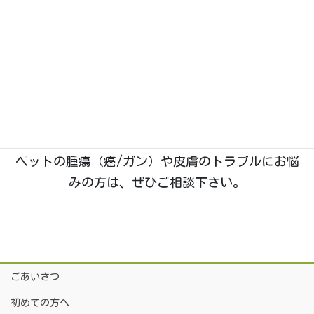
石川県野々市市菅原町に、2019年1月開業。動物た
ちのホームドクターとして「五つ星」を目指す、い
つつぼし動物病院です。
院長は
「獣医腫瘍科認定医Ⅱ種」
を取得しており、
腫瘍科・皮膚科
の診療に特に力を入れております。
ペットの腫瘍（癌/ガン）や皮膚のトラブルにお悩
みの方は、ぜひご相談下さい。
ごあいさつ
初めての方へ