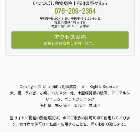
いつつぼし動物病院｜石川県野々市市
076-209-2364
午前受付9:00-11:30、午後受付16:00-18:30
毎週火曜日：終日休診
毎週日曜・祝日：午後休診
アクセス案内
お越しをお待ちしております。
Copyright © いつつぼし動物病院 All Rights Reserved.
犬、猫、うさぎ、小鳥、ハムスター他、小型哺乳類の獣医、アニマルク
リニック、ペットクリニック
石川県 野々市市 金沢市 白山市
当サイトに掲載の動物写真は、全てご家族の許可を得て使用しておりま
す。著作者の許可なく転載・転用することを、固くお断り致します。