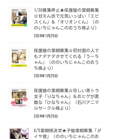
1/30募集停止★保護猫の里親募集
☆甘えん坊で元気いっぱい「エビ
スくん」＆「オリオンくん」（の
のいちにゃんこのおうち様より）
2024年1月25日
保護猫の里親募集☆初対面の人で
もナデナデさせてくれる「うーち
ゃん」（ののいちにゃんこのおう
ち様より）
2024年1月25日
保護猫の里親募集☆珍しい茶トラ
女子「りなちゃん」＆おヒゲが素
敵な「ひなちゃん」（石川アニマ
ルサークル様より）
2024年1月25日
6/5里親様決定★子猫里親募集「ダ
イヤ君」（ののいちにゃんこのお