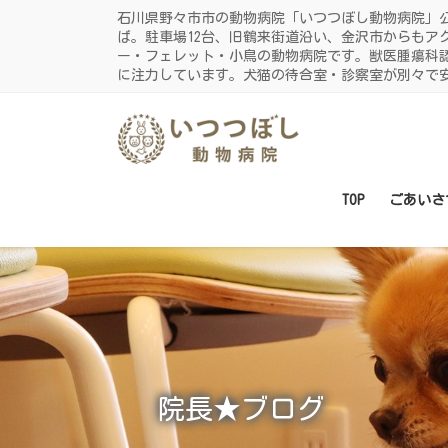
コ
ナ
石川県野々市市の動物病院「いつつぼし動物病院」
ン
ビ
ば。駐車場12台、旧鶴来街道沿い、金沢市からもア
ー・フェレット・小鳥の動物病院です。獣医腫瘍科
テ
ゲ
に注力しています。犬猫の待合室・診察室が別々で
ン
ー
ツ
シ
に
ョ
移
ン
動
に
TOP
ごあいさ
移
動
院長★ブログ