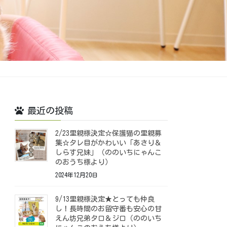
最近の投稿
2/23里親様決定☆保護猫の里親募
集☆タレ目がかわいい「あさり＆
しらす兄妹」（ののいちにゃんこ
のおうち様より）
2024年12月20日
9/13里親様決定★とっても仲良
し！長時間のお留守番も安心の甘
えん坊兄弟タロ＆ジロ（ののいち