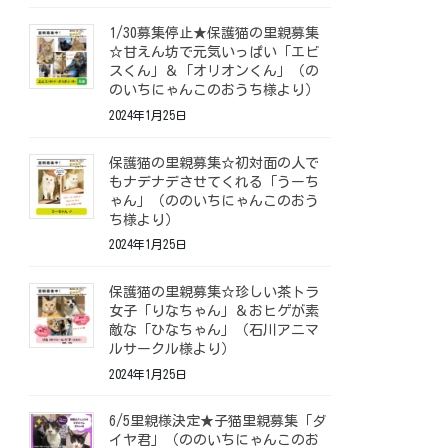
1/30募集停止★保護猫の里親募集
☆甘えん坊で元気いっぱい「エビ
スくん」＆「オリオンくん」（の
のいちにゃんこのおうち様より）
2024年1月25日
保護猫の里親募集☆初対面の人で
もナデナデさせてくれる「うーち
ゃん」（ののいちにゃんこのおう
ち様より）
2024年1月25日
保護猫の里親募集☆珍しい茶トラ
女子「りなちゃん」＆おヒゲが素
敵な「ひなちゃん」（石川アニマ
ルサークル様より）
2024年1月25日
6/5里親様決定★子猫里親募集「ダ
イヤ君」（ののいちにゃんこのお