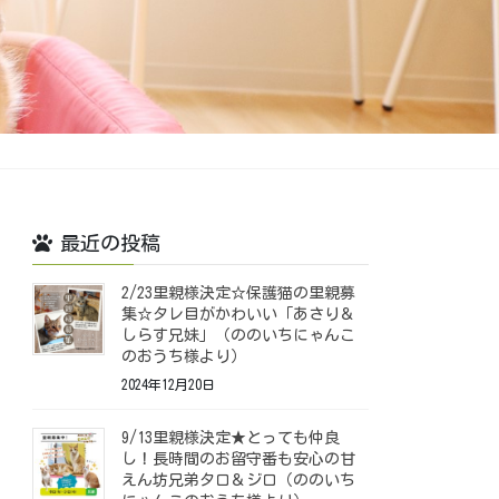
最近の投稿
2/23里親様決定☆保護猫の里親募
集☆タレ目がかわいい「あさり＆
しらす兄妹」（ののいちにゃんこ
のおうち様より）
2024年12月20日
9/13里親様決定★とっても仲良
し！長時間のお留守番も安心の甘
えん坊兄弟タロ＆ジロ（ののいち