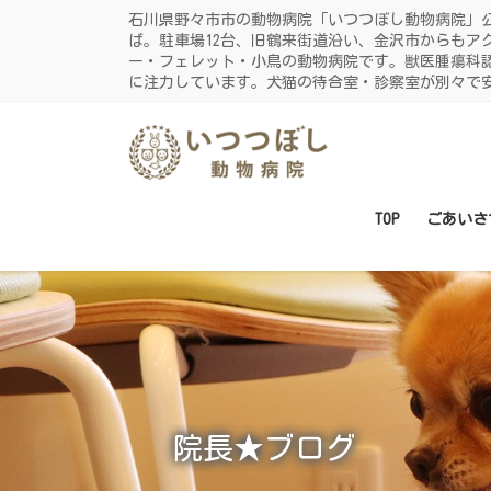
コ
ナ
石川県野々市市の動物病院「いつつぼし動物病院」
ン
ビ
ば。駐車場12台、旧鶴来街道沿い、金沢市からもア
ー・フェレット・小鳥の動物病院です。獣医腫瘍科
テ
ゲ
に注力しています。犬猫の待合室・診察室が別々で
ン
ー
ツ
シ
に
ョ
移
ン
動
に
TOP
ごあいさ
移
動
院長★ブログ