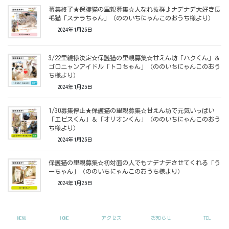
募集終了★保護猫の里親募集☆人なれ抜群♪ナデナデ大好き長
毛猫「ステラちゃん」（ののいちにゃんこのおうち様より）
2024年1月25日
3/22里親様決定☆保護猫の里親募集☆甘えん坊「ハクくん」＆
ゴロニャンアイドル「トコちゃん」（ののいちにゃんこのおう
ち様より）
2024年1月25日
1/30募集停止★保護猫の里親募集☆甘えん坊で元気いっぱい
「エビスくん」＆「オリオンくん」（ののいちにゃんこのおう
ち様より）
2024年1月25日
保護猫の里親募集☆初対面の人でもナデナデさせてくれる「う
ーちゃん」（ののいちにゃんこのおうち様より）
2024年1月25日
6/5里親様決定★子猫里親募集「ダイヤ君」（ののいちにゃん
MENU
HOME
アクセス
お知らせ
TEL
このおうち様より）