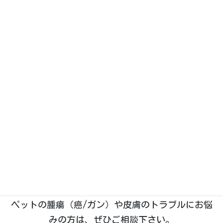
Googleストリートビューで見る
大きな地図・ルート案内はこちら
（Googleマップが開きます）
石川県野々市市菅原町に、2019年1月開業。動物た
ちのホームドクターとして「五つ星」を目指す、い
つつぼし動物病院です。
院長は
「獣医腫瘍科認定医Ⅱ種」
を取得しており、
腫瘍科・皮膚科
の診療に特に力を入れております。
ペットの腫瘍（癌/ガン）や皮膚のトラブルにお悩
みの方は、ぜひご相談下さい。