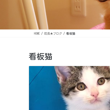
HOME
院長★ブログ
看板猫
看板猫