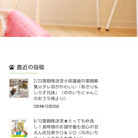
最近の投稿
2/23里親様決定☆保護猫の里親募
集☆タレ目がかわいい「あさり＆
しらす兄妹」（ののいちにゃんこ
のおうち様より）
2024年12月20日
9/13里親様決定★とっても仲良
し！長時間のお留守番も安心の甘
えん坊兄弟タロ＆ジロ（ののいち