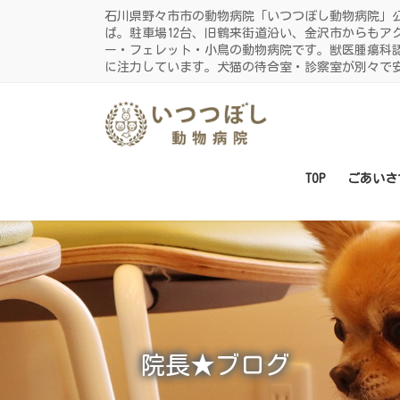
コ
ナ
石川県野々市市の動物病院「いつつぼし動物病院」
ン
ビ
ば。駐車場12台、旧鶴来街道沿い、金沢市からもア
ー・フェレット・小鳥の動物病院です。獣医腫瘍科
テ
ゲ
に注力しています。犬猫の待合室・診察室が別々で
ン
ー
ツ
シ
に
ョ
移
ン
動
に
TOP
ごあいさ
移
動
院長★ブログ