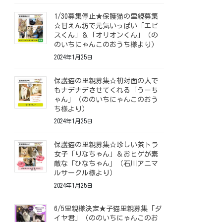
1/30募集停止★保護猫の里親募集
☆甘えん坊で元気いっぱい「エビ
スくん」＆「オリオンくん」（の
のいちにゃんこのおうち様より）
2024年1月25日
保護猫の里親募集☆初対面の人で
もナデナデさせてくれる「うーち
ゃん」（ののいちにゃんこのおう
ち様より）
2024年1月25日
保護猫の里親募集☆珍しい茶トラ
女子「りなちゃん」＆おヒゲが素
敵な「ひなちゃん」（石川アニマ
ルサークル様より）
2024年1月25日
6/5里親様決定★子猫里親募集「ダ
イヤ君」（ののいちにゃんこのお