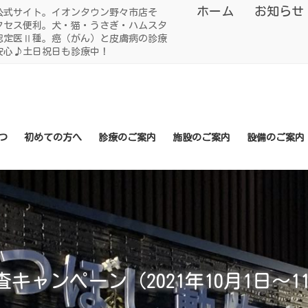
ホーム
お知らせ
公式サイト。イオンタウン野々市店そ
クセス便利。犬・猫・うさぎ・ハムスタ
認定医Ⅱ種。癌（がん）と皮膚病の診療
安心♪土日祝日も診療中！
つ
初めての方へ
診療のご案内
施設のご案内
設備のご案内
ャンペーン（2021年10月1日～1