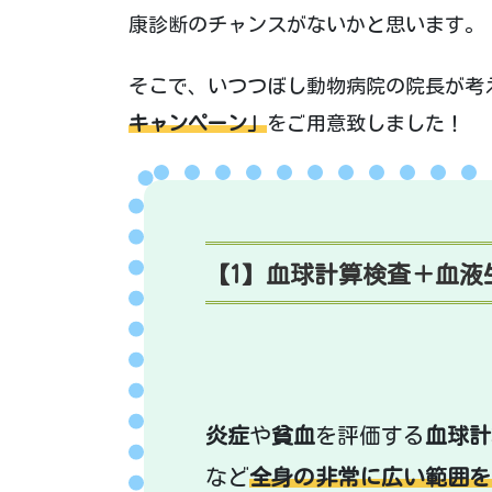
康診断のチャンスがないかと思います。
そこで、いつつぼし動物病院の院長が考
キャンペーン」
をご用意致しました！
【1】血球計算検査＋血液生
炎症
や
貧血
を評価する
血球計
など
全身の非常に広い範囲を