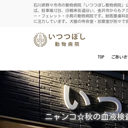
コ
ナ
石川県野々市市の動物病院「いつつぼし動物病院」
ン
ビ
ば。駐車場12台、旧鶴来街道沿い、金沢市からもア
ー・フェレット・小鳥の動物病院です。獣医腫瘍科
テ
ゲ
に注力しています。犬猫の待合室・診察室が別々で
ン
ー
ツ
シ
に
ョ
移
ン
動
に
TOP
ごあいさ
移
動
ニャンコ☆秋の血液検査キ