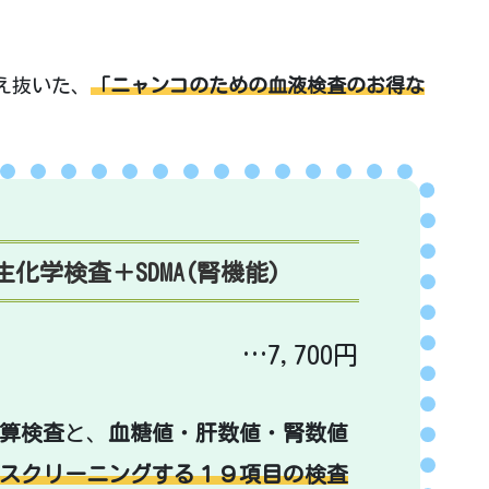
え抜いた、
「ニャンコのための血液検査のお得な
化学検査＋SDMA(腎機能)
…7,700円
算検査
と、
血糖値
・
肝数値
・
腎数値
スクリーニングする１９項目の検査