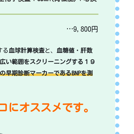
…9,800円
する
血球計算検査
と、
血糖値
・
肝数
広い範囲をスクリーニングする１９
の早期診断マーカーであるBNPを測
コにオススメです。