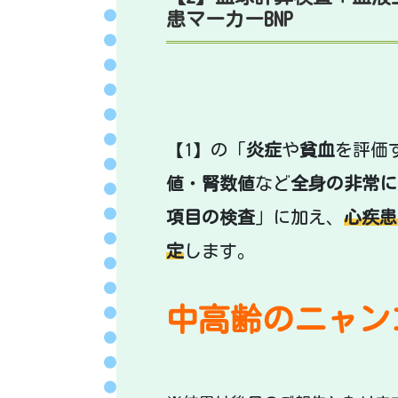
患マーカーBNP
【1】の「
炎症
や
貧血
を評価
値
・
腎数値
など
全身の非常に
項目の検査
」に加え、
心疾患
定
します。
中高齢のニャン