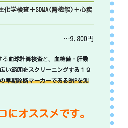
化学検査＋SDMA(腎機能)＋心疾
…9,800円
する
血球計算検査
と、
血糖値
・
肝数
広い範囲をスクリーニングする１９
の早期診断マーカーであるBNPを測
コにオススメです。