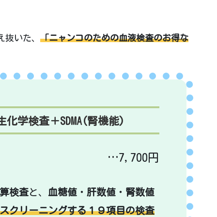
え抜いた、
「ニャンコのための血液検査のお得な
化学検査＋SDMA(腎機能)
…7,700円
算検査
と、
血糖値
・
肝数値
・
腎数値
スクリーニングする１９項目の検査