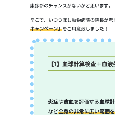
康診断のチャンスがないかと思います。
そこで、いつつぼし動物病院の院長が考
キャンペーン」
をご用意致しました！
【1】血球計算検査＋血液生
炎症
や
貧血
を評価する
血球計
など
全身の非常に広い範囲を