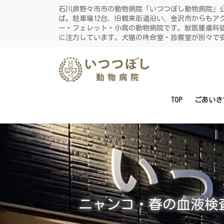
コ
ナ
石川県野々市市の動物病院「いつつぼし動物病院」
ン
ビ
ば。駐車場12台、旧鶴来街道沿い、金沢市からもア
ー・フェレット・小鳥の動物病院です。獣医腫瘍科
テ
ゲ
に注力しています。犬猫の待合室・診察室が別々で
ン
ー
ツ
シ
に
ョ
移
ン
動
に
TOP
ごあいさ
移
動
ニャンコ・春の血液検査