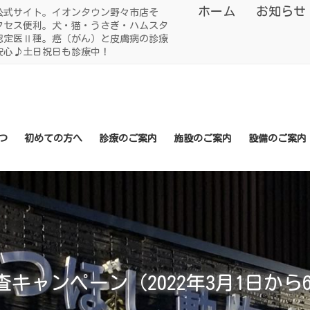
ホーム
お知らせ
公式サイト。イオンタウン野々市店そ
クセス便利。犬・猫・うさぎ・ハムスタ
認定医Ⅱ種。癌（がん）と皮膚病の診療
安心♪土日祝日も診療中！
つ
初めての方へ
診療のご案内
施設のご案内
設備のご案内
キャンペーン（2022年3月1日から6