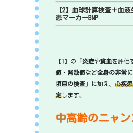
【2】血球計算検査＋血液生
患マーカーBNP
【1】の「
炎症
や
貧血
を評価
値
・
腎数値
など
全身の非常に
項目の検査
」に加え、
心疾患
定
します。
中高齢のニャン