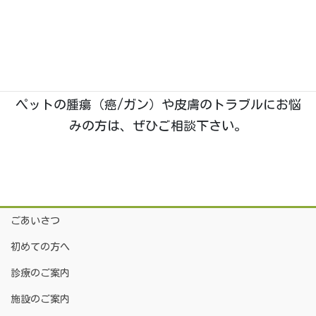
ちのホームドクターとして「五つ星」を目指す、い
つつぼし動物病院です。
院長は
「獣医腫瘍科認定医Ⅱ種」
を取得しており、
腫瘍科・皮膚科
の診療に特に力を入れております。
ペットの腫瘍（癌/ガン）や皮膚のトラブルにお悩
みの方は、ぜひご相談下さい。
ごあいさつ
初めての方へ
診療のご案内
施設のご案内