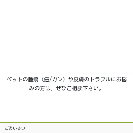
大きな地図・ルート案内はこちら
（Googleマップが開きます）
石川県野々市市菅原町に、2019年1月開業。動物た
ちのホームドクターとして「五つ星」を目指す、い
つつぼし動物病院です。
院長は
「獣医腫瘍科認定医Ⅱ種」
を取得しており、
腫瘍科・皮膚科
の診療に特に力を入れております。
ペットの腫瘍（癌/ガン）や皮膚のトラブルにお悩
みの方は、ぜひご相談下さい。
ごあいさつ