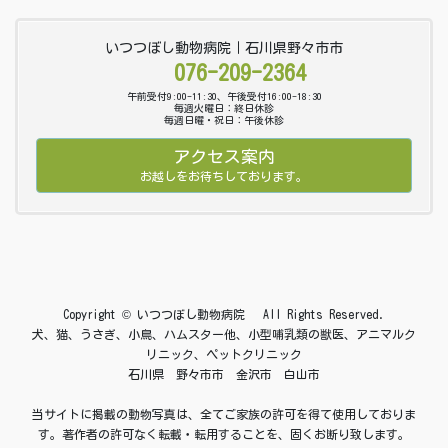
いつつぼし動物病院｜石川県野々市市
076-209-2364
午前受付9:00-11:30、午後受付16:00-18:30
毎週火曜日：終日休診
毎週日曜・祝日：午後休診
アクセス案内
お越しをお待ちしております。
Copyright © いつつぼし動物病院 All Rights Reserved.
犬、猫、うさぎ、小鳥、ハムスター他、小型哺乳類の獣医、アニマルク
リニック、ペットクリニック
石川県 野々市市 金沢市 白山市
当サイトに掲載の動物写真は、全てご家族の許可を得て使用しておりま
す。著作者の許可なく転載・転用することを、固くお断り致します。