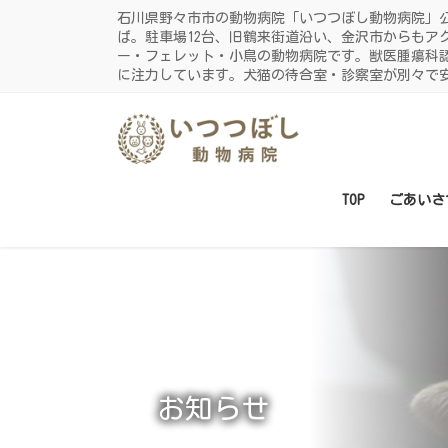
コ
ナ
石川県野々市市の動物病院「いつつぼし動物病院」
ン
ビ
ば。駐車場12台、旧鶴来街道沿い、金沢市からもア
ー・フェレット・小鳥の動物病院です。獣医腫瘍科
テ
ゲ
に注力しています。犬猫の待合室・診察室が別々で
ン
ー
ツ
シ
に
ョ
移
ン
動
に
TOP
ごあいさ
移
動
お知らせ